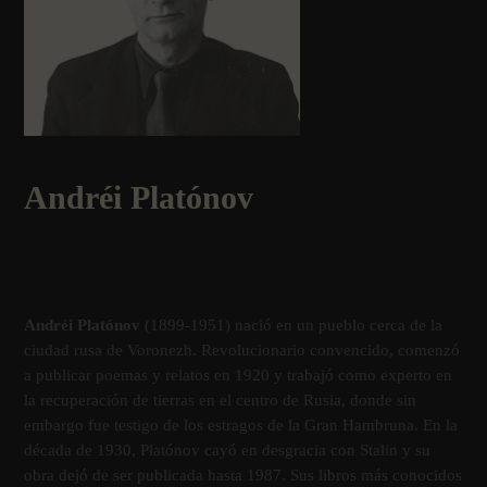
Andréi Platónov
Andréi Platónov
(1899-1951) nació en un pueblo cerca de la
ciudad rusa de Voronezh. Revolucionario convencido, comenzó
a publicar poemas y relatos en 1920 y trabajó como experto en
la recuperación de tierras en el centro de Rusia, donde sin
embargo fue testigo de los estragos de la Gran Hambruna. En la
década de 1930, Platónov cayó en desgracia con Stalin y su
obra dejó de ser publicada hasta 1987. Sus libros más conocidos