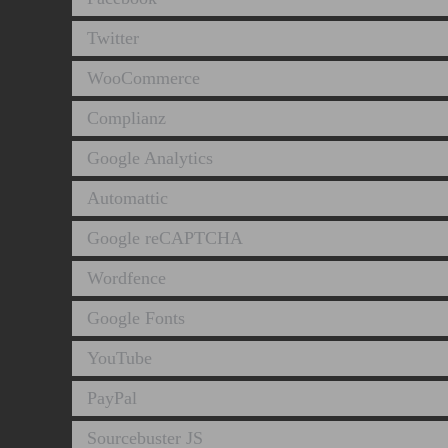
Twitter
WooCommerce
Complianz
Google Analytics
Automattic
Google reCAPTCHA
Wordfence
Google Fonts
YouTube
PayPal
Sourcebuster JS