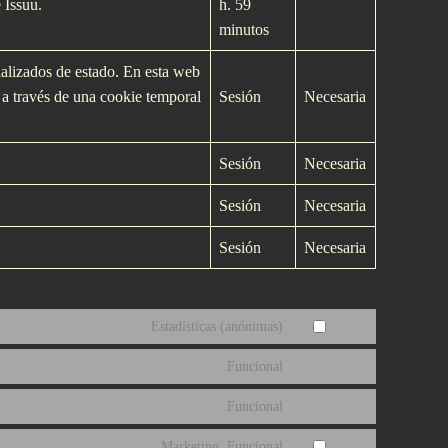
 Issuu.
h. 59
minutos
ializados de estado. En esta web
 a través de una cookie temporal
Sesión
Necesaria
Sesión
Necesaria
Sesión
Necesaria
Sesión
Necesaria
Estadísticas (anónimas)
Consent
to
Funcional
Consent
service
to
Funcional
elementor
Consent
service
to
Marketing, Funcional