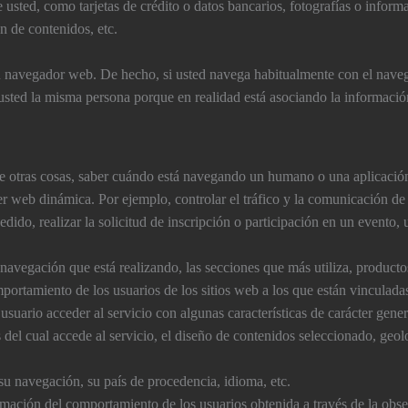
usted, como tarjetas de crédito o datos bancarios, fotografí­as o inform
ón de contenidos, etc.
su navegador web. De hecho, si usted navega habitualmente con el nav
usted la misma persona porque en realidad está asociando la información
re otras cosas, saber cuándo está navegando un humano o una aplicaci
er web dinámica. Por ejemplo, controlar el tráfico y la comunicación de d
edido, realizar la solicitud de inscripción o participación en un evento,
avegación que está realizando, las secciones que más utiliza, productos 
portamiento de los usuarios de los sitios web a los que están vinculada
suario acceder al servicio con algunas caracterí­sticas de carácter gener
s del cual accede al servicio, el diseño de contenidos seleccionado, geol
u navegación, su paí­s de procedencia, idioma, etc.
ación del comportamiento de los usuarios obtenida a través de la obse