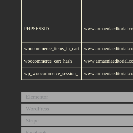
PHPSESSID
www.armaeniaeditorial.c
woocommerce_items_in_cart
www.armaeniaeditorial.c
woocommerce_cart_hash
www.armaeniaeditorial.c
wp_woocommerce_session_
www.armaeniaeditorial.c
Elementor
WordPress
Stripe
Facebook