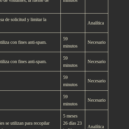
 de visitantes, la fuente de
minutos
a de solicitud y limitar la
Analí­tica
59
tiliza con fines anti-spam.
Necesario
minutos
59
tiliza con fines anti-spam.
Necesario
minutos
59
Necesario
minutos
59
Necesario
minutos
5 meses
es se utilizan para recopilar
26 dí­as 23
Analí­tica