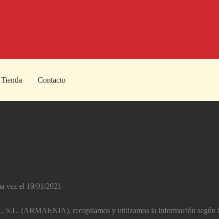
Tienda
Contacto
ima vez el 19/01/2021
.L. (ARMAENIA), recopilamos y utilizamos la información según indic