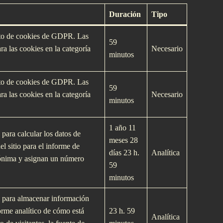
Duración
Tipo
nto de cookies de GDPR. Las
59
a las cookies en la categorí­a
Necesario
minutos
nto de cookies de GDPR. Las
59
a las cookies en la categorí­a
Necesario
minutos
1 año 11
 para calcular los datos de
meses 28
el sitio para el informe de
dí­as 23 h.
Analí­tica
nónima y asignan un número
59
minutos
za para almacenar información
orme analí­tico de cómo está
23 h. 59
Analí­tica