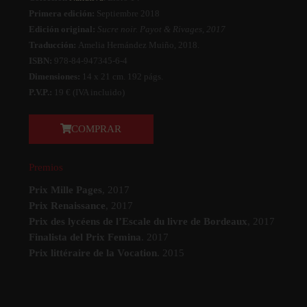
Primera edición:
Septiembre 2018
Edición original:
Sucre noir
. Payot & Rivages, 2017
Traducción:
Amelia Hernández Muiño, 2018.
ISBN:
978-84-947345-6-4
Dimensiones:
14 x 21 cm. 192 págs.
P.V.P.:
19 € (IVA incluido)
COMPRAR
Premios
Prix Mille Pages
, 2017
Prix Renaissance
, 2017
Prix des lycéens de l’Escale du livre de Bordeaux
, 2017
Finalista del Prix Femina
. 2017
Prix littéraire de la Vocation
. 2015