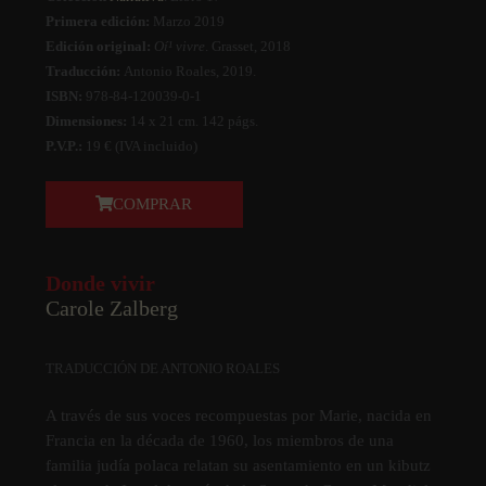
Primera edición:
Marzo 2019
Edición original:
Oí¹ vivre
. Grasset, 2018
Traducción:
Antonio Roales, 2019.
ISBN:
978-84-120039-0-1
Dimensiones:
14 x 21 cm. 142 págs.
P.V.P.:
19 € (IVA incluido)
COMPRAR
Donde vivir
Carole Zalberg
TRADUCCIÓN DE ANTONIO ROALES
A través de sus voces recompuestas por Marie, nacida en
Francia en la década de 1960, los miembros de una
familia judí­a polaca relatan su asentamiento en un kibutz