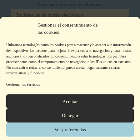
Dirección de correo electrónico:
Gestionar el consentimiento de
He leído y acepto los términos y condiciones
las cookies
Utilizamos tecnologías como las cookies para almacenar y/o acceder a la información
del dispositivo. Lo hacemos para mejorar la experiencia de navegación y para mostrar
anuncios (no) personalizados. El consentimiento a estas tecnologías nos permitirá
procesar datos como el comportamiento de navegación o los ID's únicos en este sitio.
No consentir o retirar el consentimiento, puede afectar negativamente a ciertas
características y funciones.
Gestionar los servicios
Aviso legal
|
Política de privacidad
|
Política de Cookies
Colecciones
Aceptar
La editorial
Autor@s
Denegar
Tienda
Contacto
Ver preferencias
© 2026 Armaenia Editorial -
Contacto de Seguridad GPSR