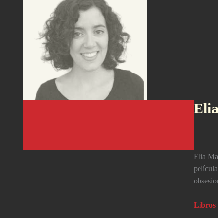
Eli
Elia Ma
pelí­cul
obsesion
Libros 