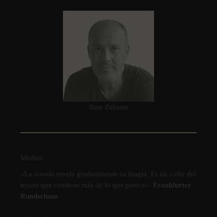
Ibon Zubiaur
Medios
«La novela revela gradualmente su magia. Es un cofre del
tesoro que contiene más de lo que parece».
Frankfurter
Rundschaur