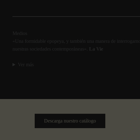
Medios
«Una formidable epopeya, y también una manera de interrogarnos
nuestras sociedades contemporáneas».
La Vie
Ver más
Descarga nuestro catálogo