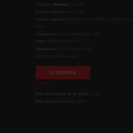
Colección
Narrativa
. Libro 37
Primera edición:
Enero 2023
Edición original:
Orphelins de Dieu.
Editions Actes Sud, Arl
2014
Traducción:
Antonio Roales Ruí­z, 2015
ISBN:
978-84-122276-8-0
Dimensiones:
14 x 21 cm. 232 págs.
P.V.P.:
21 € (IVA incluido)
COMPRAR
Premios
Prix Révélation de la SGDI
, 2014
Prix du Livre Corse,
2015