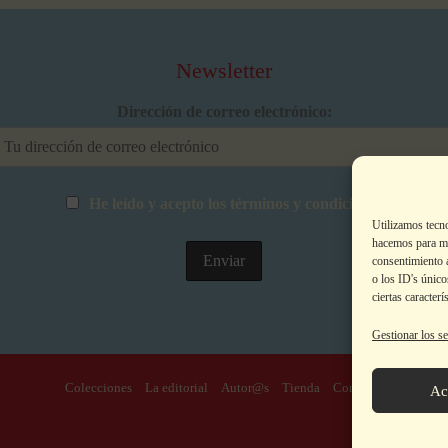
Newsletter
Dirección de correo electrónico:
He leído y acepto los términos y condiciones
Utilizamos tecn
hacemos para me
consentimiento 
o los ID's único
ciertas caracterí
Gestionar los se
Colecciones
La editorial
Autor@s
Tienda
Contacto
Ac