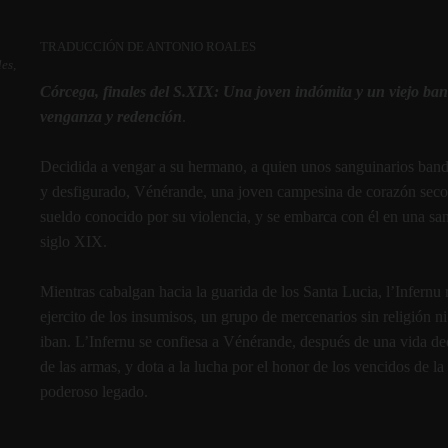
TRADUCCIÓN DE ANTONIO ROALES
es,
Córcega, finales del S.XIX: Una joven indómita y un viejo ba
venganza y redención
.
Decidida a vengar a su hermano, a quien unos sanguinarios ban
y desfigurado, Vénérande, una joven campesina de corazón seco, c
sueldo conocido por su violencia, y se embarca con él en una sa
siglo XIX.
Mientras cabalgan hacia la guarida de los Santa Lucia, l’Infernu re
ejercito de los insumisos, un grupo de mercenarios sin religión ni
iban. L’Infernu se confiesa a Vénérande, después de una vida de
de las armas, y dota a la lucha por el honor de los vencidos de la
poderoso legado.