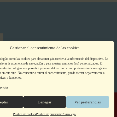
Gestionar el consentimiento de las cookies
ologías como las cookies para almacenar y/o acceder a la información del dispositivo. Lo
jorar la experiencia de navegación y para mostrar anuncios (no) personalizados. El
a estas tecnologías nos permitirá procesar datos como el comportamiento de navegación
s en este sitio. No consentir o retirar el consentimiento, puede afectar negativamente a
sticas y funciones.
rvicios
© 2026 Armaenia Editorial -
Contacto de Seguridad GPSR
eptar
Denegar
Ver preferencias
Polí­tica de cookies
Polí­tica de privacidad
Aviso legal