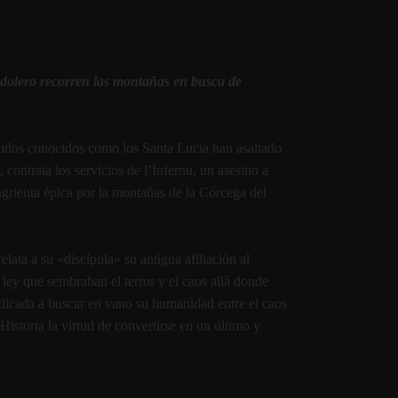
ndolero recorren las montañas en busca de
didos conocidos como los Santa Lucia han asaltado
ontrata los servicios de l’Infernu, un asesino a
ngrienta épica por la montañas de la Córcega del
lata a su «discí­pula» su antigua afiliación al
 ley que sembraban el terror y el caos allá donde
dicada a buscar en vano su humanidad entre el caos
 Historia la virtud de convertirse en un último y