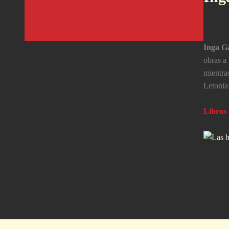
Inga G
obras a
mientra
Letonia
Libros 