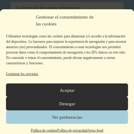
Gestionar el consentimiento de
He leído y acepto los términos y condiciones
las cookies
Utilizamos tecnologías como las cookies para almacenar y/o acceder a la información
del dispositivo. Lo hacemos para mejorar la experiencia de navegación y para mostrar
anuncios (no) personalizados. El consentimiento a estas tecnologías nos permitirá
procesar datos como el comportamiento de navegación o los ID's únicos en este sitio.
No consentir o retirar el consentimiento, puede afectar negativamente a ciertas
características y funciones.
Gestionar los servicios
Aviso legal
|
Política de privacidad
|
Política de Cookies
Colecciones
Aceptar
La editorial
Autor@s
Denegar
Tienda
Contacto
Ver preferencias
© 2026 Armaenia Editorial -
Contacto de Seguridad GPSR
Polí­tica de cookies
Polí­tica de privacidad
Aviso legal