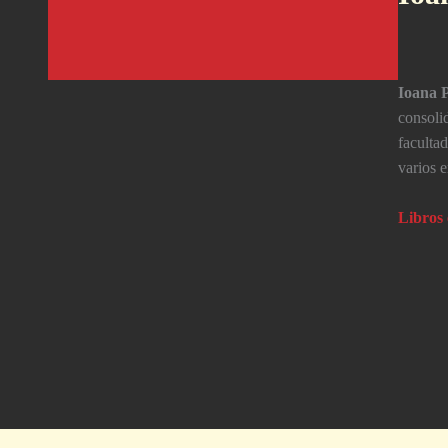
Ioana 
consolid
facultad
varios 
Libros 