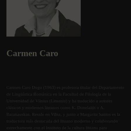
Carmen Caro
Carmen Caro Dugo (1963) es profesora titular del Departamento
de Lingüística Románica en la Facultad de Filología de la
Universidad de Vilnius (Lituania) y ha traducido a autores
clásicos y modernos lituanos como K. Donelaitis o A.
Baranauskas. Reside en Vilna, y junto a Margarita Santos es la
traductora más destacada del lituano moderno y colaborando
estrechamente con el Instituto de la cultura lituana para