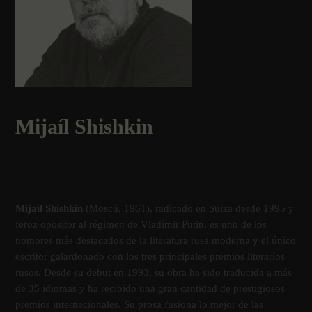
Mijaí­l Shishkin
Mijaí­l Shishkin
(Moscú, 1961), radicado en Suiza desde 1995 y
feroz opositor al régimen de Vladí­mir Putin, es uno de los
nombres más destacados de la literatura rusa moderna y el único
escritor galardonado con los tres principales premios literarios
rusos. Desde su debut en 1993, su obra ha sido traducida a más
de 35 idiomas y ha recibido una gran cantidad de prestigiosos
premios internacionales. Su prosa fusiona lo mejor de las