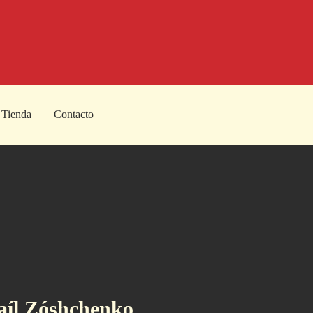
Tienda
Contacto
aí­l Zóshchenko