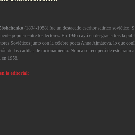
 Zóshchenko
(1894-1958) fue un destacado escritor satí­rico soviético. S
ente popular entre los lectores. En 1946 cayó en desgracia tras la publ
itores Soviéticos junto con la célebre poeta Anna Ajmátova, lo que conll
ión de las cartillas de racionamiento. Nunca se recuperó de este trauma 
a en 1958.
en la editorial: