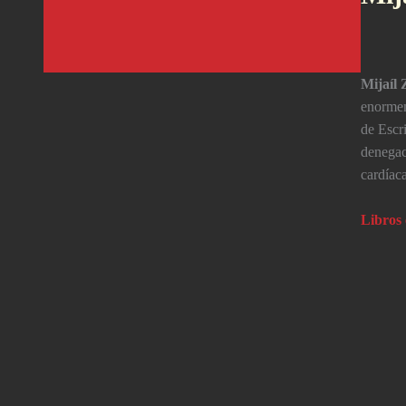
Mijaí­l
enormem
de Escr
denegac
cardí­ac
Libros 