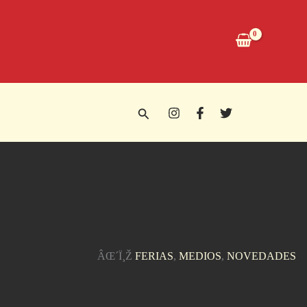
Buscar
ÂŒ´Ï¸Ž
FERIAS
, 
MEDIOS
, 
NOVEDADES