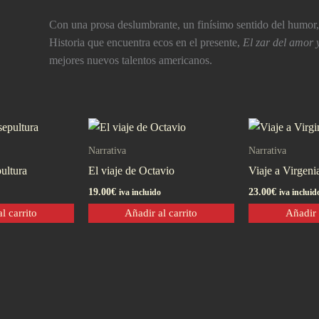
Con una prosa deslumbrante, un finí­simo sentido del humor, 
Historia que encuentra ecos en el presente,
El zar del amor 
mejores nuevos talentos americanos.
Narrativa
Narrativa
ultura
El viaje de Octavio
Viaje a Virgeni
19.00
€
23.00
€
iva incluido
iva incluid
l carrito
Añadir al carrito
Añadir 