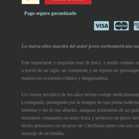
zar
del
Pago seguro garantizado
amor
y
el
tecno
La nueva obra maestra del autor joven norteamericano má
cantidad
Este impactante y exquisito
tour de force
, a medio camino en
a través de un siglo, un continente y un reparto de personaj
manera en ocasiones cómica y desgarradora.
Un censor soviético de los años treinta corrige meticulosamen
Leningrado, perseguido por la imagen de una prima ballerina
historias y las de sus abuelas, antiguas prisioneras de un g
hermanos comparten un amor feroz y protector en pleno de
hecho prisionero en un pozo de Chechenia junto con una cas
mensaje de su familia.