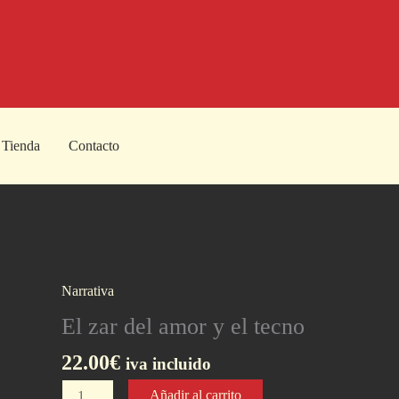
Tienda
Contacto
Narrativa
El zar del amor y el tecno
22.00
€
iva incluido
El
Añadir al carrito