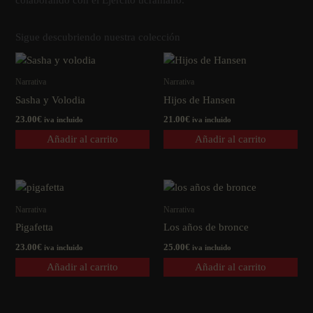
colaborando con el Ejército ucraniano.
Sigue descubriendo nuestra colección
Narrativa
Narrativa
Sasha y Volodia
Hijos de Hansen
23.00
€
21.00
€
iva incluido
iva incluido
Añadir al carrito
Añadir al carrito
Narrativa
Narrativa
Pigafetta
Los años de bronce
23.00
€
25.00
€
iva incluido
iva incluido
Añadir al carrito
Añadir al carrito