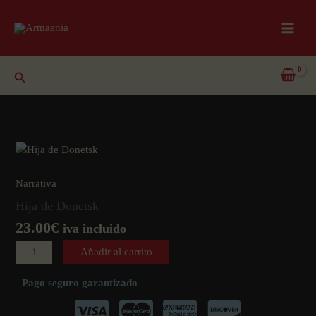
Ir
al
contenido
Buscar
Narrativa
Hija de Donetsk
23.00
€
iva incluido
Hija
Añadir al carrito
de
Donetsk
Pago seguro garantizado
cantidad