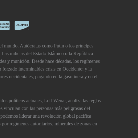
del mundo. Autócratas como Putin o los prí­ncipes
n. Las milicias del Estado Islámico o la República
des y munición. Desde hace décadas, los regí­menes
n forzado interminables crisis en Occidente; y la
res occidentales, pagando en la gasolinera y en el
fos polí­ticos actuales, Leif Wenar, analiza las reglas
s vinculan con las personas más peligrosas del
odemos liderar una revolución global pací­fica
por regí­menes autoritarios, minerales de zonas en