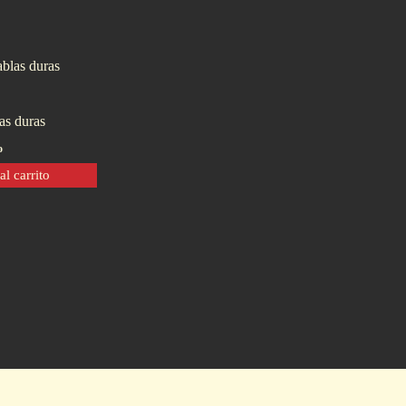
as duras
o
al carrito