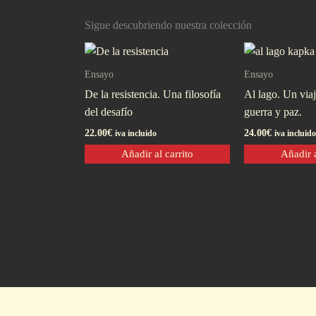
Sigue descubriendo nuestra colección
Ensayo
Ensayo
De la resistencia. Una filosofí­a
Al lago. Un via
del desafí­o
guerra y paz.
22.00
€
24.00
€
iva incluido
iva incluido
Añadir al carrito
Añadir a