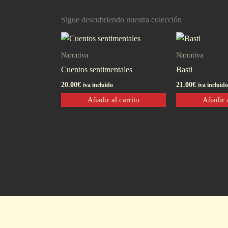
Sigue descubriendo nuestra colección
Narrativa
Narrativa
Cuentos sentimentales
Basti
20.00
€
21.00
€
iva incluido
iva incluido
Añadir al carrito
Añadir a