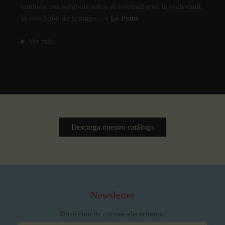
también una parábola sobre el colonialismo, la esclavitud,
la condición de la mujer…»
Le Point
Ver más
Descarga nuestro catálogo
Newsletter
Dirección de correo electrónico: