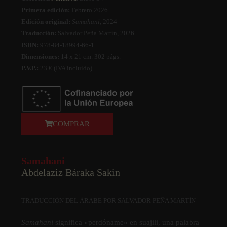
Primera edición:
Febrero 2026
Edición original:
Samahani
, 2024
Traducción:
Salvador Peña Martín, 2026
ISBN:
978-84-18994-66-1
Dimensiones:
14 x 21 cm. 302 págs.
P.V.P.:
23 € (IVA incluido)
COMPRAR
Samahani
Abdelaziz Báraka Sakin
TRADUCCIÓN DEL ÁRABE POR SALVADOR PEÑA MARTÍN
Samahani
significa «perdóname» en suajili, una palabra