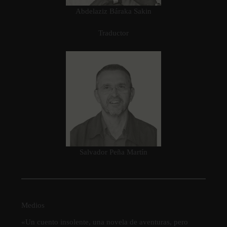
Abdelaziz Báraka Sakin
Traductor
Salvador Peña Martín
Medios
«Un cuento insolente, una novela de aventuras, pero