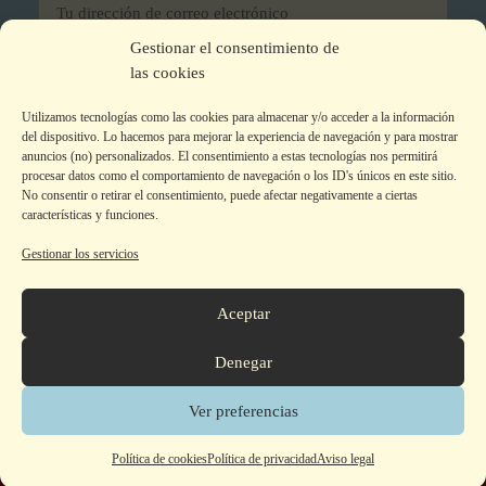
Gestionar el consentimiento de
He leído y acepto los términos y condiciones
las cookies
Utilizamos tecnologías como las cookies para almacenar y/o acceder a la información
del dispositivo. Lo hacemos para mejorar la experiencia de navegación y para mostrar
anuncios (no) personalizados. El consentimiento a estas tecnologías nos permitirá
procesar datos como el comportamiento de navegación o los ID's únicos en este sitio.
No consentir o retirar el consentimiento, puede afectar negativamente a ciertas
características y funciones.
Gestionar los servicios
Aviso legal
|
Política de privacidad
|
Política de Cookies
Colecciones
Aceptar
La editorial
Autor@s
Denegar
Tienda
Contacto
Ver preferencias
© 2026 Armaenia Editorial -
Contacto de Seguridad GPSR
Polí­tica de cookies
Polí­tica de privacidad
Aviso legal