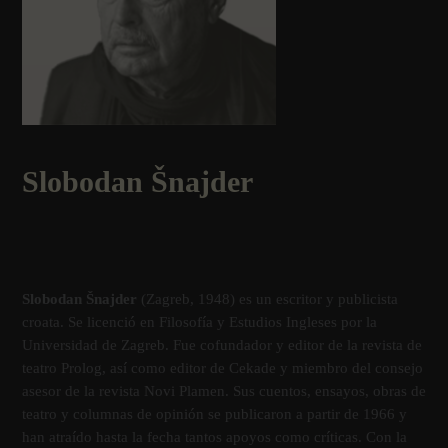
Slobodan Šnajder
Slobodan Šnajder
(Zagreb, 1948) es un escritor y publicista
croata. Se licenció en Filosofía y Estudios Ingleses por la
Universidad de Zagreb. Fue cofundador y editor de la revista de
teatro Prolog, así como editor de Cekade y miembro del consejo
asesor de la revista Novi Plamen. Sus cuentos, ensayos, obras de
teatro y columnas de opinión se publicaron a partir de 1966 y
han atraído hasta la fecha tantos apoyos como críticas. Con la