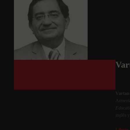
Var
Vartan
Armenia
Educat
inglés y
Libros 