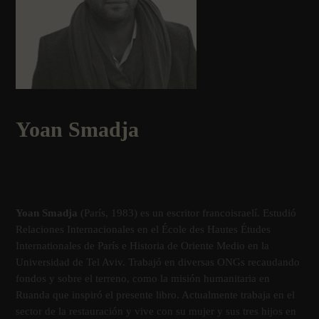
Yoan Smadja
Yoan Smadja
(Parí­s, 1983) es un escritor francoisraelí­. Estudió
Relaciones Internacionales en el École des Hautes Études
Internationales de Parí­s e Historia de Oriente Medio en la
Universidad de Tel Aviv. Trabajó en diversas ONGs recaudando
fondos y sobre el terreno, como la misión humanitaria en
Ruanda que inspiró el presente libro. Actualmente trabaja en el
sector de la restauración y vive con su mujer y sus tres hijos en