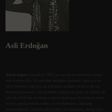
Asli Erdo
ğ
an
Asli Erdoğan
(Estambul, 1967) es una de las escritoras turcas
más reconocidas. Ha recibido multiples premios, tanto por su
labor literaria como por su activismo polí­tico en favor de los
derechos humanos. Tras el fallido intento de golpe de Estado de
julio de 2016 fue arrestada y encarcelada por el Gobierno turco
en una amplia redada contra voces disidentes. Liberada
posteriormente, solicitó asilo polí­tico en Alemania, donde vive