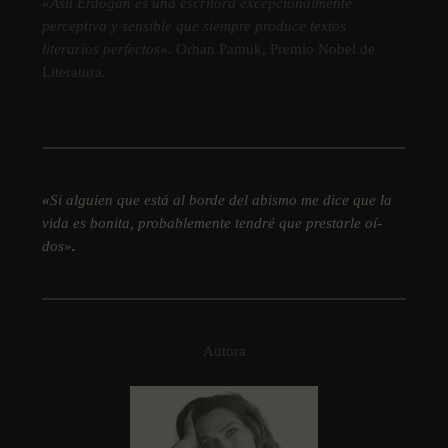
«
Asli Erdoğan es una escritora excepcionalmente
perceptiva y sensible que siempre produce textos
literarios perfectos
». Orhan Pamuk, Premio Nobel de
Literatura.
«
Si alguien que está al borde del abismo me dice que la
vida es bonita, probablemente tendré que prestarle oí­
dos»
.
Autora