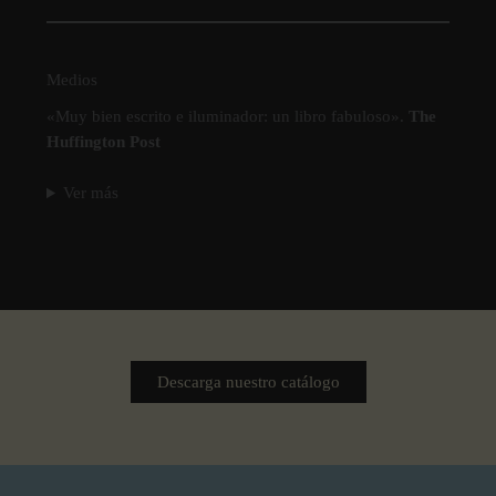
Medios
«Muy bien escrito e iluminador: un libro fabuloso».
The
Huffington Post
Ver más
Descarga nuestro catálogo