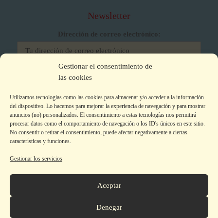
Newsletter
Dirección de correo electrónico:
Gestionar el consentimiento de
He leído y acepto los términos y condiciones
las cookies
Utilizamos tecnologías como las cookies para almacenar y/o acceder a la información
del dispositivo. Lo hacemos para mejorar la experiencia de navegación y para mostrar
anuncios (no) personalizados. El consentimiento a estas tecnologías nos permitirá
procesar datos como el comportamiento de navegación o los ID's únicos en este sitio.
No consentir o retirar el consentimiento, puede afectar negativamente a ciertas
características y funciones.
Gestionar los servicios
Aviso legal
|
Política de privacidad
|
Política de Cookies
Colecciones
Aceptar
La editorial
Autor@s
Denegar
Tienda