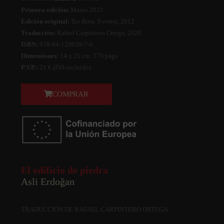
Primera
edición:
Marzo 2021
Edición original:
Tas Bina
. Everest, 2012
Traducción:
Rafael Carpintero Ortega, 2020.
ISBN:
978-84-120039-7-0
Dimensiones:
14 x 21 cm. 170 págs.
P.V.P.:
21 € (IVA incluido)
COMPRAR
El edificio de piedra
Asli Erdoğan
TRADUCCIÓN DE RAFAEL CARPINTERO ORTEGA