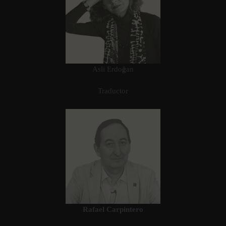
Asli Erdo
ğ
an
Traductor
Rafael Carpintero