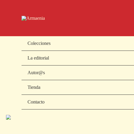
Ir
al
contenido
Colecciones
La editorial
Autor@s
Tienda
Contacto