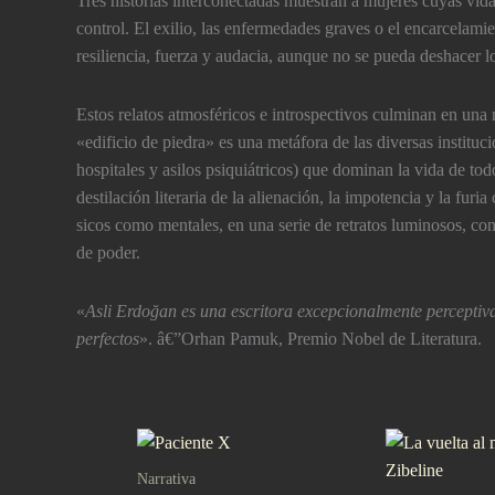
Tres historias interconectadas muestran a mujeres cuyas vida
control. El exilio, las enfermedades graves o el encarcelam
resiliencia, fuerza y audacia, aunque no se pueda deshacer lo
Estos relatos atmosféricos e introspectivos culminan en una
«edificio de piedra» es una metáfora de las diversas institucio
hospitales y asilos psiquiátricos) que dominan la vida de tod
destilación literaria de la alienación, la impotencia y la furia
sicos como mentales, en una serie de retratos luminosos, co
de poder.
«
Asli Erdoğan es una escritora excepcionalmente perceptiva 
perfectos
». â€”Orhan Pamuk, Premio Nobel de Literatura.
Narrativa