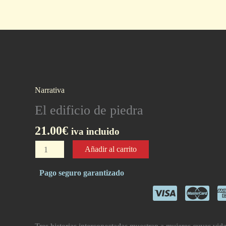
Narrativa
El edificio de piedra
21.00
€
iva incluido
El
Añadir al carrito
edificio
de
Pago seguro garantizado
piedra
cantidad