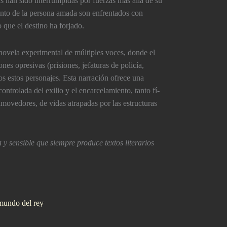
s han sido interrumpidas por fuerzas más allá de su
iento de la persona amada son enfrentados con
 que el destino ha forjado.
 novela experimental de múltiples voces, donde el
nes opresivas (prisiones, jefaturas de policí­a,
os estos personajes. Esta narración ofrece una
 controlada del exilio y el encarcelamiento, tanto fí­
nmovedores, de vidas atrapadas por las estructuras
y sensible que siempre produce textos literarios