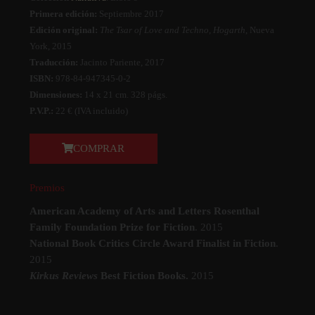
Primera edición:
Septiembre 2017
Edición original:
The Tsar of Love and Techno, Hogarth
, Nueva
York, 2015
Traducción:
Jacinto Pariente, 2017
ISBN:
978-84-947345-0-2
Dimensiones:
14 x 21 cm. 328 págs.
P.V.P.:
22 € (IVA incluido)
COMPRAR
Premios
American Academy of Arts and Letters Rosenthal
Family Foundation Prize for Fiction
. 2015
National Book Critics Circle Award Finalist in Fiction
.
2015
Kirkus Reviews
Best Fiction Books.
2015