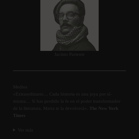
Jacinto Pariente
Medios
«Extraordinario… Cada historia es una joya por sí­
misma… Si has perdido la fe en el poder transformador
de la literatura, Marra te la devolverá».
The New York
Times
Ver más