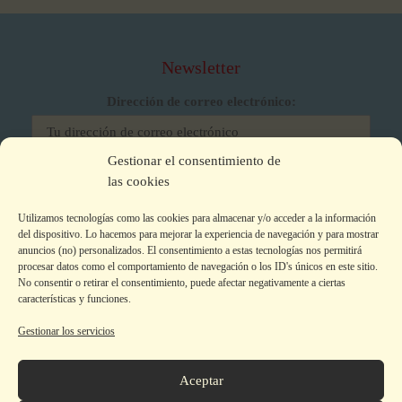
Newsletter
Dirección de correo electrónico:
Gestionar el consentimiento de
He leído y acepto los términos y condiciones
las cookies
Utilizamos tecnologías como las cookies para almacenar y/o acceder a la información
del dispositivo. Lo hacemos para mejorar la experiencia de navegación y para mostrar
anuncios (no) personalizados. El consentimiento a estas tecnologías nos permitirá
procesar datos como el comportamiento de navegación o los ID's únicos en este sitio.
No consentir o retirar el consentimiento, puede afectar negativamente a ciertas
características y funciones.
Gestionar los servicios
Aviso legal
|
Política de privacidad
|
Política de Cookies
Colecciones
Aceptar
La editorial