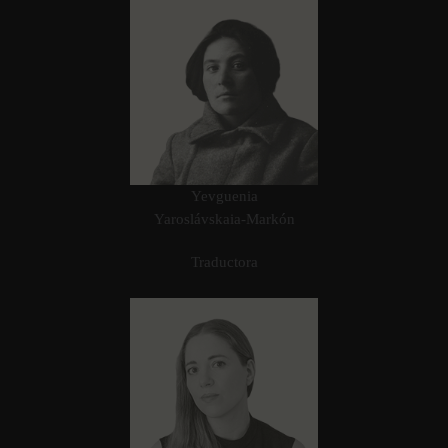
Yevguenia
Yaroslávskaia-Markón
Traductora