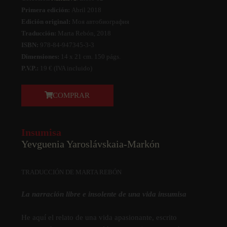
Primera edición:
Abril 2018
Edición original:
Моя автобиография
Traducción:
Marta Rebón, 2018
ISBN:
978-84-947345-3-3
Dimensiones:
14 x 21 cm. 150 págs.
P.V.P.:
19 € (IVA incluido)
COMPRAR
Insumisa
Yevguenia Yaroslávskaia-Markón
TRADUCCIÓN DE MARTA REBÓN
La narración libre e insolente de una vida insumisa
He aquí­ el relato de una vida apasionante, escrito