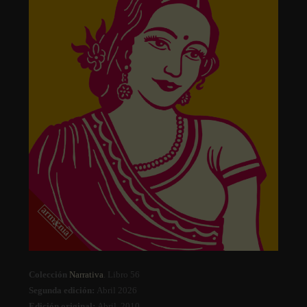
Colección
Narrativa
. Libro 56
Segunda edición:
Abril 2026
Edición original:
Abril, 2010