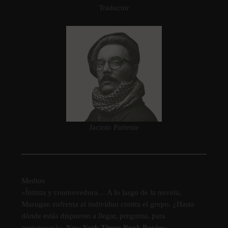
Traductor
Jacinto Pariente
Medios
«Íntima y conmovedora… A lo largo de la novela,
Murugan enfrenta al individuo contra el grupo. ¿Hasta
dónde estás dispuesto a llegar, pregunta, para
pertenecer?».
New York Times Book Review