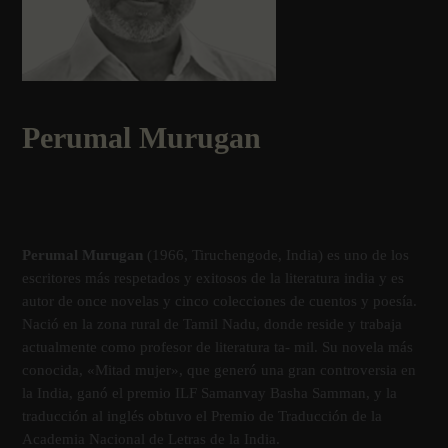
Perumal Murugan
Perumal Murugan
(1966, Tiruchengode, India) es uno de los
escritores más respetados y exitosos de la literatura india y es
autor de once novelas y cinco colecciones de cuentos y poesía.
Nació en la zona rural de Tamil Nadu, donde reside y trabaja
actualmente como profesor de literatura ta- mil. Su novela más
conocida, «Mitad mujer», que generó una gran controversia en
la India, ganó el premio ILF Samanvay Basha Samman, y la
traducción al inglés obtuvo el Premio de Traducción de la
Academia Nacional de Letras de la India.