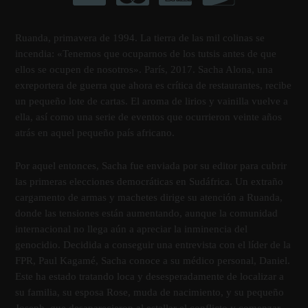
de
ti
Ruanda, primavera de 1994. La tierra de las mil colinas se
cantidad
incendia: «Tenemos que ocuparnos de los tutsis antes de que
ellos se ocupen de nosotros». Parí­s, 2017. Sacha Alona, una
exreportera de guerra que ahora es crí­tica de restaurantes, recibe
un pequeño lote de cartas. El aroma de lirios y vainilla vuelve a
ella, así­ como una serie de eventos que ocurrieron veinte años
atrás en aquel pequeño paí­s africano.
Por aquel entonces, Sacha fue enviada por su editor para cubrir
las primeras elecciones democráticas en Sudáfrica. Un extraño
cargamento de armas y machetes dirige su atención a Ruanda,
donde las tensiones están aumentando, aunque la comunidad
internacional no llega aún a apreciar la inminencia del
genocidio. Decidida a conseguir una entrevista con el lí­der de la
FPR, Paul Kagamé, Sacha conoce a su médico personal, Daniel.
Este ha estado tratando loca y desesperadamente de localizar a
su familia, su esposa Rose, muda de nacimiento, y su pequeño