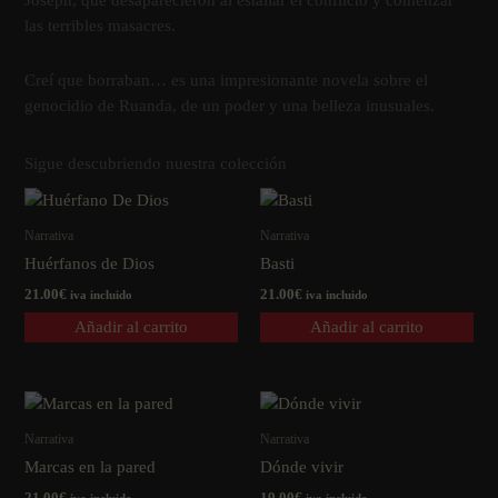
Joseph, que desaparecieron al estallar el conflicto y comenzar
las terribles masacres.
Creí­ que borraban… es una impresionante novela sobre el
genocidio de Ruanda, de un poder y una belleza inusuales.
Sigue descubriendo nuestra colección
Narrativa
Narrativa
Huérfanos de Dios
Basti
21.00
€
21.00
€
iva incluido
iva incluido
Añadir al carrito
Añadir al carrito
Narrativa
Narrativa
Marcas en la pared
Dónde vivir
21.00
€
19.00
€