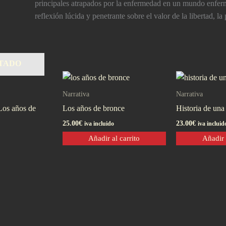
principales atrapados por la enfermedad en un mundo enferm
reflexión lúcida y penetrante sobre el valor de la libertad, 
TADO
Narrativa
Narrativa
 Los años de
Los años de bronce
Historia de una 
25.00
€
23.00
€
iva incluido
iva incluid
Añadir al carrito
Añadir 