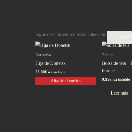
Sigue descubriendo nuestra colección
AGO
Narrativa
Tienda
Hija de Donetsk
Bolsa de tela –
bronce
23.00
€
iva incluido
9.95
€
iva incluido
Añadir al carrito
Leer más