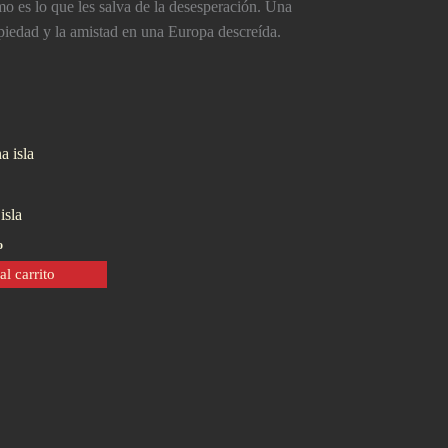
o es lo que les salva de la desesperación. Una
la piedad y la amistad en una Europa descreída.
isla
o
al carrito