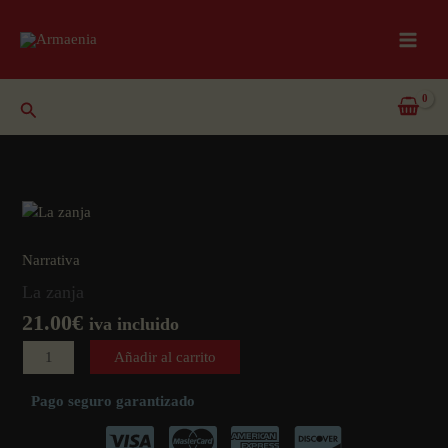
Ir
al
contenido
Buscar
Narrativa
La zanja
21.00
€
iva incluido
La
Añadir al carrito
zanja
cantidad
Pago seguro garantizado