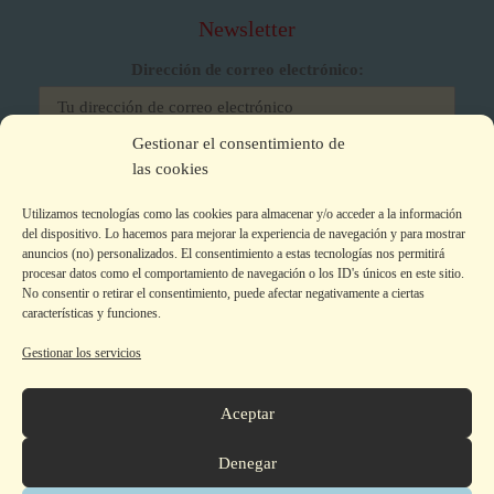
Newsletter
Dirección de correo electrónico:
Gestionar el consentimiento de
He leído y acepto los términos y condiciones
las cookies
Utilizamos tecnologías como las cookies para almacenar y/o acceder a la información
del dispositivo. Lo hacemos para mejorar la experiencia de navegación y para mostrar
anuncios (no) personalizados. El consentimiento a estas tecnologías nos permitirá
procesar datos como el comportamiento de navegación o los ID's únicos en este sitio.
No consentir o retirar el consentimiento, puede afectar negativamente a ciertas
características y funciones.
Gestionar los servicios
Aviso legal
|
Política de privacidad
|
Política de Cookies
Colecciones
Aceptar
La editorial
Autor@s
Denegar
Tienda