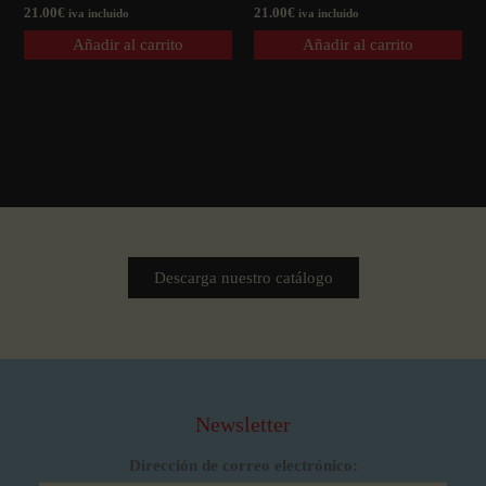
21.00
€
21.00
€
iva incluido
iva incluido
Añadir al carrito
Añadir al carrito
Descarga nuestro catálogo
Newsletter
Dirección de correo electrónico: