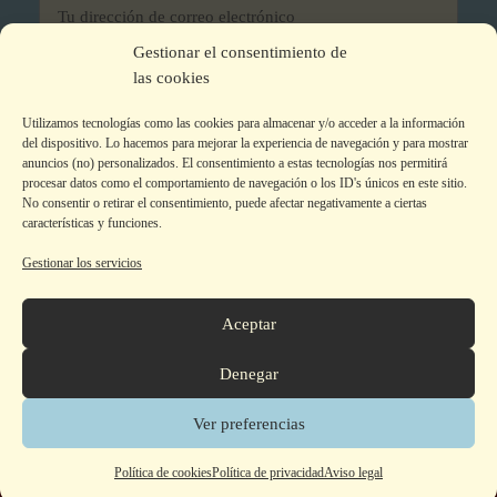
Gestionar el consentimiento de
He leído y acepto los términos y condiciones
las cookies
Utilizamos tecnologías como las cookies para almacenar y/o acceder a la información
del dispositivo. Lo hacemos para mejorar la experiencia de navegación y para mostrar
anuncios (no) personalizados. El consentimiento a estas tecnologías nos permitirá
procesar datos como el comportamiento de navegación o los ID's únicos en este sitio.
No consentir o retirar el consentimiento, puede afectar negativamente a ciertas
características y funciones.
Gestionar los servicios
Aviso legal
|
Política de privacidad
|
Política de Cookies
Colecciones
Aceptar
La editorial
Autor@s
Denegar
Tienda
Contacto
Ver preferencias
© 2026 Armaenia Editorial -
Contacto de Seguridad GPSR
Polí­tica de cookies
Polí­tica de privacidad
Aviso legal