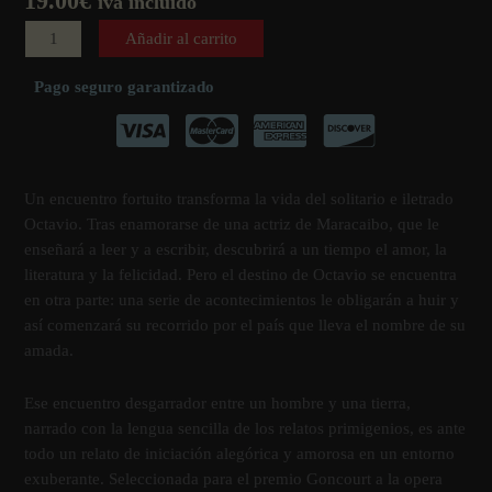
19.00
€
iva incluido
El
Añadir al carrito
viaje
de
Pago seguro garantizado
Octavio
cantidad
Un encuentro fortuito transforma la vida del solitario e iletrado
Octavio. Tras enamorarse de una actriz de Maracaibo, que le
enseñará a leer y a escribir, descubrirá a un tiempo el amor, la
literatura y la felicidad. Pero el destino de Octavio se encuentra
en otra parte: una serie de acontecimientos le obligarán a huir y
así­ comenzará su recorrido por el paí­s que lleva el nombre de su
amada.
Ese encuentro desgarrador entre un hombre y una tierra,
narrado con la lengua sencilla de los relatos primigenios, es ante
todo un relato de iniciación alegórica y amorosa en un entorno
exuberante. Seleccionada para el premio Goncourt a la opera