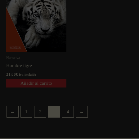
Narrativa
Hombre tigre
21.00
€
iva incluido
Añadir al carrito
←
1
2
3
4
→